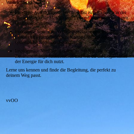
Weiterentwicklung:
Fundierte Ausbildungen: Werde selbst zum Experten in der
Aurachirurgie für Mensch und Tier und lerne nach höchsten
Qualitätsstandards.
Praxisnahe Seminare: Vertiefe Spezialthemen wie das
Lösen von Fremdeinflüssen, Karma-Clearing oder die
systemische Informationsmedizin.
Inspirierende Vorträge: Erfahre, wie feinstoffliche
Zusammenhänge funktionieren und wie du die Logik hinter
der Energie für dich nutzt.
Lerne uns kennen und finde die Begleitung, die perfekt zu
deinem Weg passt.
vvOO