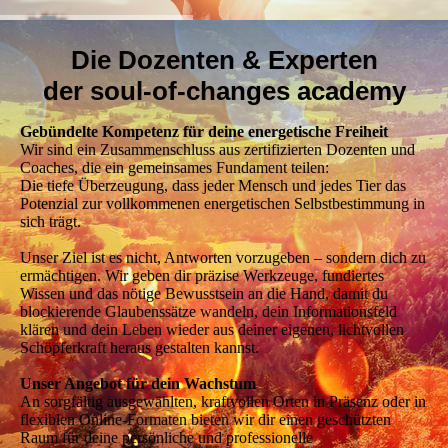
Die Dozenten & Experten
der soul-of-changes academy
Gebündelte Kompetenz für deine energetische Freiheit
Wir sind ein Zusammenschluss aus zertifizierten Dozenten und
Coaches, die ein gemeinsames Fundament teilen:
Die tiefe Überzeugung, dass jeder Mensch und jedes Tier das
Potenzial zur vollkommenen energetischen Selbstbestimmung in
sich trägt.
Unser Ziel ist es nicht, Antworten vorzugeben – sondern dich zu
ermächtigen. Wir geben dir präzise Werkzeuge, fundiertes
Wissen und das nötige Bewusstsein an die Hand, damit du
blockierende Glaubenssätze wandeln, dein Informationsfeld
klären und dein Leben wieder aus deiner eigenen, lichtvollen
Schöpferkraft heraus gestalten kannst.
Unser Angebot für dein Wachstum
An sorgfältig ausgewählten, kraftvollen Orten in Präsenz oder in
flexiblen Online-Formaten bieten wir dir einen geschützten
Raum für deine persönliche und professionelle