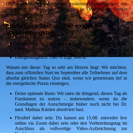
Dialog mit der Präzision der modernen Aurachirurgie, um
Blockaden zu lösen und die natürliche Ordnung im System
wiederherzustellen.
Einmaliges Special: Der exklusive
Vorbereitungstag
Wann: Samstag, 15. August 2026 | Uhrzeit: 10:00 bis 18:00
Uhr (via Zoom)
Energieausgleich: 190,- € zzgl. MwSt.
Warum uns dieser Tag so sehr am Herzen liegt: Wir möchten,
dass zum offiziellen Start im September alle Teilnehmer auf dem
absolut gleichen Status Quo sind, wenn wir gemeinsam tief in
die energetische Praxis einsteigen.
Deine optimale Basis: Wir raten dir dringend, diesen Tag als
Fundament zu nutzen – insbesondere, wenn du die
Grundlagen der Aurachirurgie bisher noch nicht bei Dr.
med. Mathias Künlen absolviert hast.
Flexibel dabei sein: Du kannst am 15.08. entweder live
online via Zoom dabei sein oder den Vorbereitungstag im
Anschluss als vollwertige Video-Aufzeichnung zur