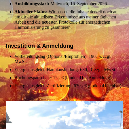
Ausbildungsstart:
Mittwoch, 16. September 2026.
Aktueller Status:
Wir passen die Inhalte derzeit noch an,
um dir die aktuellsten Erkenntnisse aus meiner täglichen
Arbeit und die neuesten Protokolle zur energetischen
Harmonisierung zu garantieren.
Investition & Anmeldung
Vorbereitungstag (Optional/Empfohlen): 190,- € zzgl.
MwSt.
Energieausgleich Hauptausbildung: 630,- € zzgl. MwSt.
Buchungspauschale: 15,- € (bindend bei Anmeldung)
Energieausgleich Zertifizierung: 630,- € (optional buchbar)