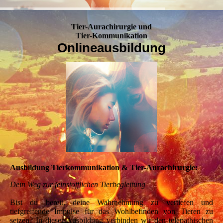
Tier-Aurachirurgie und
Tier-Kommunikation
Onlineausbildung
Ausbildung Tierkommunikation & Tier-Aurachirurgie:
Dein Weg zur feinstofflichen Tierbegleitung
Bist du bereit, deine Wahrnehmung zu vertiefen und
tiefgreifende Impulse für das Wohlbefinden von Tieren zu
setzen? In dieser Ausbildung verbinden wir den telepathischen