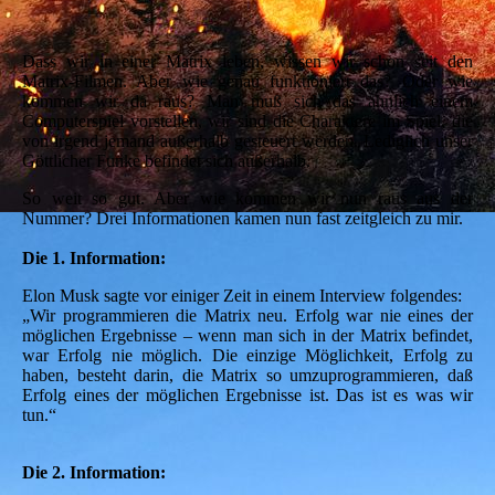
Raus-aus-der Matrix
Dass wir in einer Matrix leben, wissen wir schon seit den
Matrix-Filmen. Aber wie genau funktioniert das? Oder wie
kommen wir da raus? Man muß sich das ähnlich einem
Computerspiel vorstellen, wir sind die Charaktere im Spiel, die
von irgend jemand außerhalb gesteuert werden. Lediglich unser
Göttlicher Funke befindet sich außerhalb.
So weit so gut. Aber wie kommen wir nun raus aus der
Nummer? Drei Informationen kamen nun fast zeitgleich zu mir.
Die 1. Information:
Elon Musk sagte vor einiger Zeit in einem Interview folgendes:
„Wir programmieren die Matrix neu. Erfolg war nie eines der
möglichen Ergebnisse – wenn man sich in der Matrix befindet,
war Erfolg nie möglich. Die einzige Möglichkeit, Erfolg zu
haben, besteht darin, die Matrix so umzuprogrammieren, daß
Erfolg eines der möglichen Ergebnisse ist. Das ist es was wir
tun.“
Die 2. Information: