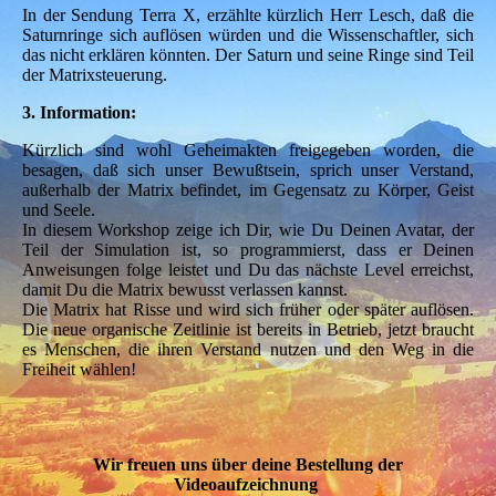
In der Sendung Terra X, erzählte kürzlich Herr Lesch, daß die
Saturnringe sich auflösen würden und die Wissenschaftler, sich
das nicht erklären könnten. Der Saturn und seine Ringe sind Teil
der Matrixsteuerung.
3. Information:
Kürzlich sind wohl Geheimakten freigegeben worden, die
besagen, daß sich unser Bewußtsein, sprich unser Verstand,
außerhalb der Matrix befindet, im Gegensatz zu Körper, Geist
und Seele.
In diesem Workshop zeige ich Dir, wie Du Deinen Avatar, der
Teil der Simulation ist, so programmierst, dass er Deinen
Anweisungen folge leistet und Du das nächste Level erreichst,
damit Du die Matrix bewusst verlassen kannst.
Die Matrix hat Risse und wird sich früher oder später auflösen.
Die neue organische Zeitlinie ist bereits in Betrieb, jetzt braucht
es Menschen, die ihren Verstand nutzen und den Weg in die
Freiheit wählen!
Wir freuen uns über deine Bestellung der
Videoaufzeichnung